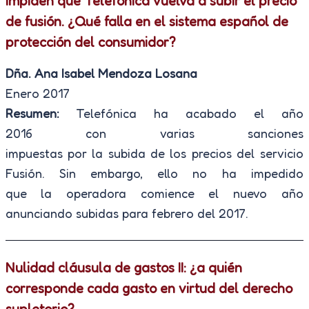
impiden que Telefónica vuelva a subir el precio
de fusión. ¿Qué falla en el sistema español de
protección del consumidor?
Dña. Ana Isabel Mendoza Losana
Enero 2017
Resumen:
Telefónica ha acabado el año
2016
con
varias
sancion
es
impuestas
por
la
subida
de
los precios
de
l servicio
Fusión. Sin embargo, ello
no
ha impedido
que
la
operadora comience el nuevo año
anunciando subidas para febrero
de
l 2017.
Nulidad cláusula de gastos II: ¿a quién
corresponde cada gasto en virtud del derecho