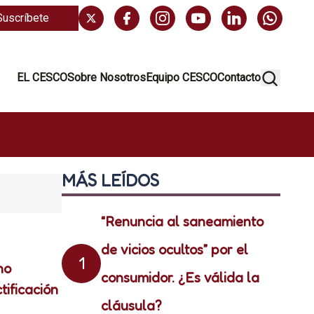
Suscríbete
EL CESCO
Sobre Nosotros
Equipo CESCO
Contacto
MÁS LEÍDOS
“Renuncia al saneamiento
de vicios ocultos” por el
1
no
consumidor. ¿Es válida la
tificación
cláusula?