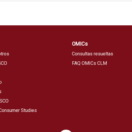
OMICs
tros
Consultas resueltas
SCO
FAQ OMICs CLM
o
s
ESCO
 Consumer Studies