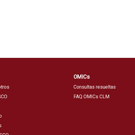
OMICs
tros
Consultas resueltas
SCO
FAQ OMICs CLM
o
s