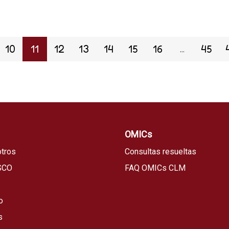
10
11
12
13
14
15
16
45
...
OMICs
tros
Consultas resueltas
SCO
FAQ OMICs CLM
o
s