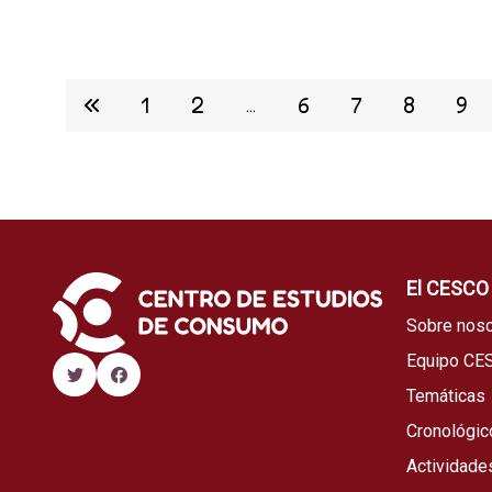
1
2
6
7
8
9
...
El CESCO
Sobre noso
Equipo CE
Temáticas
Cronológic
Actividade