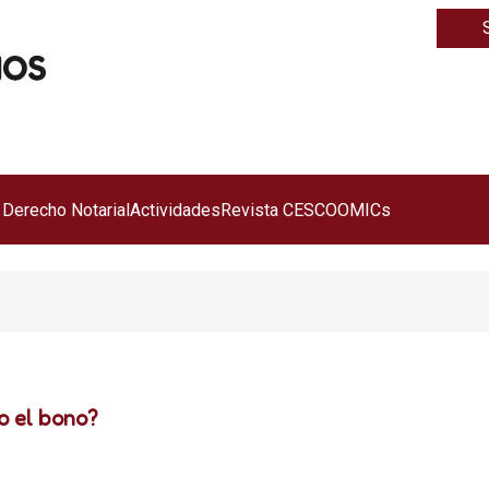
 Derecho Notarial
Actividades
Revista CESCO
OMICs
o el bono?